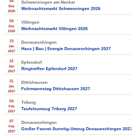
04
Schwenningen am Neckar
Dez
Weihnachtsmarkt Schwenningen 2026
2026
04
Villingen
Dez
Weihnachtsmarkt Villingen 2026
2026
15
Donaueschingen
Jan
Haus | Bau | Energie Donaueschingen 2027
2027
22
Epfendorf
Jan
Ringtreffen Epfendorf 2027
2027
31
Dittishausen
Jan
Fuhrmannstag Dittishausen 2027
2027
04
Triberg
Feb
Teufelsumzug Triberg 2027
2027
07
Donaueschingen
Feb
Großer Fasnet-Sunntig-Umzug Donaueschingen 2027
2027