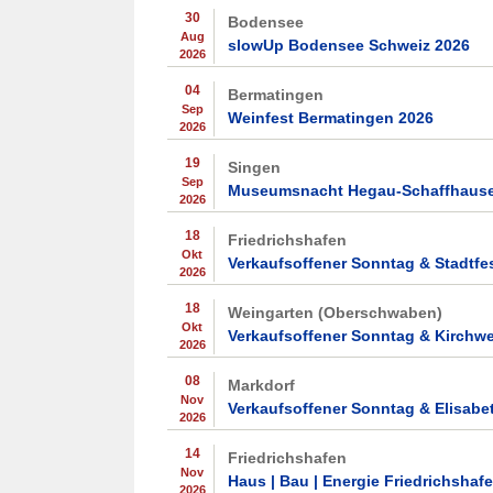
30
Bodensee
Aug
slowUp Bodensee Schweiz 2026
2026
04
Bermatingen
Sep
Weinfest Bermatingen 2026
2026
19
Singen
Sep
Museumsnacht Hegau-Schaffhause
2026
18
Friedrichshafen
Okt
Verkaufsoffener Sonntag & Stadtfe
2026
18
Weingarten (Oberschwaben)
Okt
Verkaufsoffener Sonntag & Kirchwe
2026
08
Markdorf
Nov
Verkaufsoffener Sonntag & Elisabe
2026
14
Friedrichshafen
Nov
Haus | Bau | Energie Friedrichshaf
2026