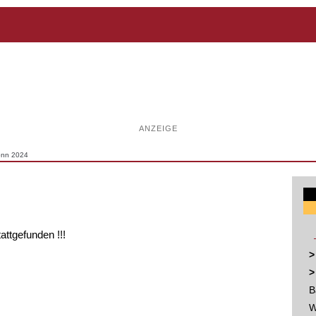
ANZEIGE
onn 2024
tattgefunden !!!
>
>
B
W