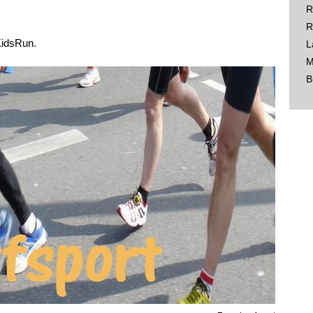
R
R
KidsRun.
L
M
B