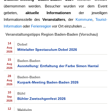
übernommen werden. Besucher wurden vor dem Event
gebeten,
aktuelle Informationen
der jeweiligen
Informationsstelle des
Veranstalters
, der
Kommune
,
Tourist-
Information
oder
Ferienregion
vor Ort einzuholen ...
Veranstaltungstipps Region Baden-Baden (Vorschau)
14
Dobel
Aug
Mittelalter Spectaculum Dobel 2026
2026
15
Baden-Baden
Aug
Ausstellung: Entfaltung der Farbe Simon Hantaï
2026
28
Baden-Baden
Aug
Kurpark-Meeting Baden-Baden 2026
2026
10
Bühl
Sep
Bühler Zwetschgenfest 2026
2026
12
Waldulm