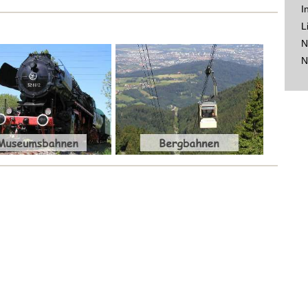
I
L
N
N