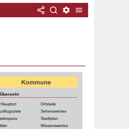
Übersicht
 Hauptort
Ortsteile
usflugsziele
Sehenswertes
adespass
Stadtplan
ilder
Wissenswertes