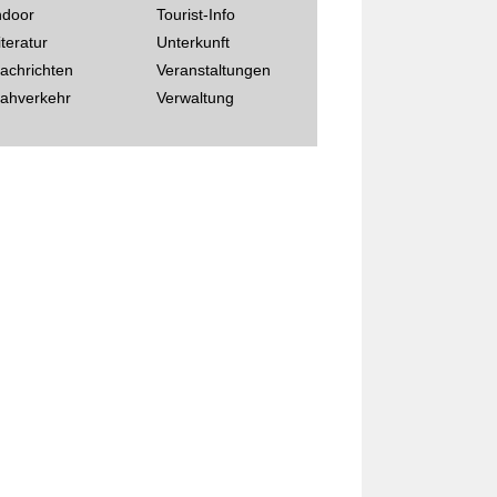
ndoor
Tourist-Info
iteratur
Unterkunft
achrichten
Veranstaltungen
ahverkehr
Verwaltung