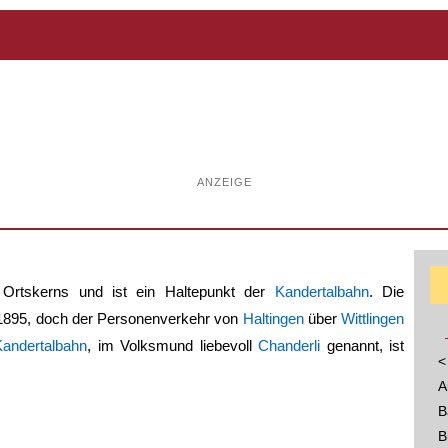
ANZEIGE
 Ortskerns und ist ein Haltepunkt der
Kandertalbahn
. Die
s 1895, doch der Personenverkehr von
Haltingen
über
Wittlingen
Kandertalbahn
, im Volksmund liebevoll
Chanderli
genannt, ist
<
A
B
B