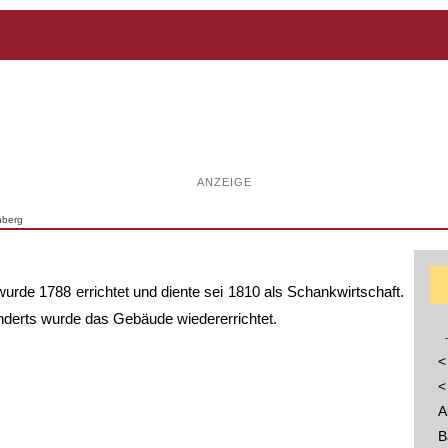
ANZEIGE
nberg
urde 1788 errichtet und diente sei 1810 als Schankwirtschaft.
derts wurde das Gebäude wiedererrichtet.
<
<
A
B