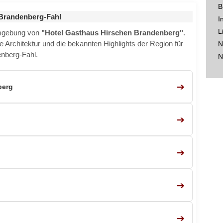
B
Brandenberg-Fahl
I
L
Umgebung von
"Hotel Gasthaus Hirschen Brandenberg"
.
e Architektur und die bekannten Highlights der Region für
N
enberg-Fahl.
N
➔
berg
➔
➔
➔
➔