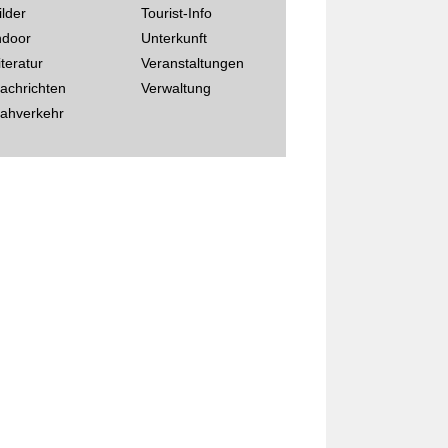
ilder
Tourist-Info
ndoor
Unterkunft
iteratur
Veranstaltungen
achrichten
Verwaltung
ahverkehr