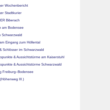
ger Wochenbericht
er Stadtkurier
ER Biberach
n am Bodensee
m Schwarzwald
am Eingang zum Höllental
& Schlösser im Schwarzwald
tspunkte & Aussichtstürme am Kaiserstuhl
tspunkte & Aussichtstürme Schwarzwald
g Freiburg–Bodensee
(Höhenweg III.)