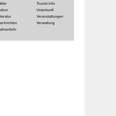
ilder
Tourist-Info
ndoor
Unterkunft
iteratur
Veranstaltungen
achrichten
Verwaltung
ahverkehr