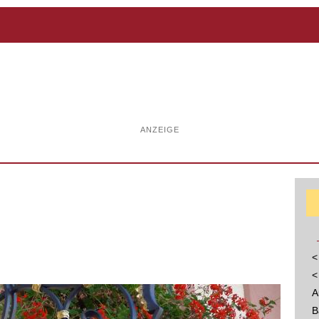
ANZEIGE
<
<
A
B