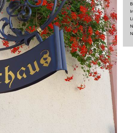
B
I
L
N
N