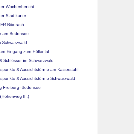
ger Wochenbericht
er Stadtkurier
ER Biberach
n am Bodensee
m Schwarzwald
am Eingang zum Höllental
& Schlösser im Schwarzwald
tspunkte & Aussichtstürme am Kaiserstuhl
tspunkte & Aussichtstürme Schwarzwald
g Freiburg–Bodensee
(Höhenweg III.)