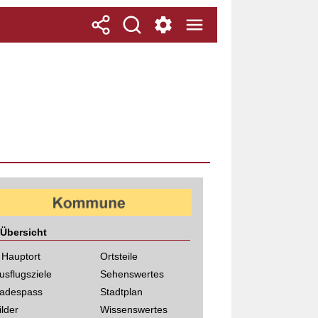
Übersicht
 Hauptort
Ortsteile
usflugsziele
Sehenswertes
adespass
Stadtplan
ilder
Wissenswertes