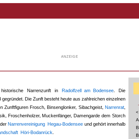
ANZEIGE
 historische Narrenzunft in
Radolfzell am Bodensee
. Die
gegründet. Die Zunft besteht heute aus zahlreichen einzelnen
 Zunftfiguren Frosch, Binsenglonker, Sibachgeist,
Narrenrat
,
<
sik, Froschenholzer, Muckenfänger, Damengarde dem Storch
A
d der
Narrenvereinigung Hegau-Bodensee
und gehört innerhalb
B
ndschaft Höri-Bodanrück
.
B