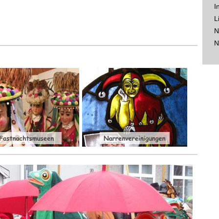
I
L
N
N