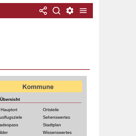
Übersicht
 Hauptort
Ortsteile
usflugsziele
Sehenswertes
adespass
Stadtplan
ilder
Wissenswertes