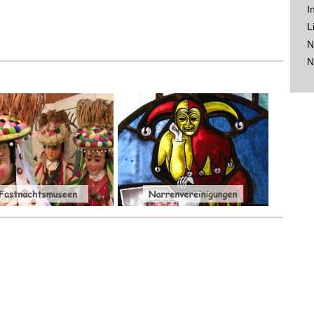
I
L
N
N