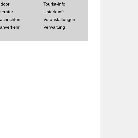
ndoor
Tourist-Info
iteratur
Unterkunft
achrichten
Veranstaltungen
ahverkehr
Verwaltung