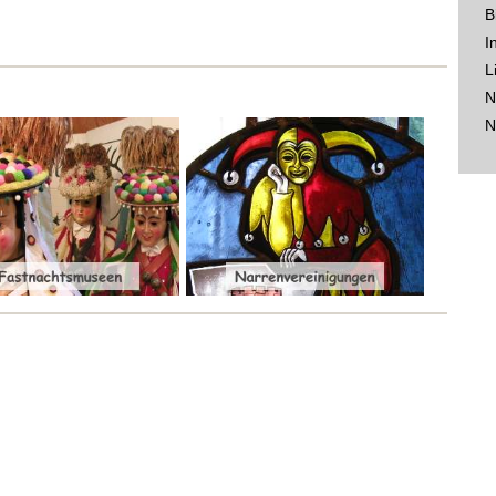
B
I
L
N
N