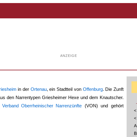
ANZEIGE
riesheim
in der
Ortenau
, ein Stadtteil von
Offenburg
. Die Zunft
aus den Narrentypen Griesheimer Hexe und dem Knautscher.
m
Verband Oberrheinischer Narrenzünfte
(VON) und gehört
<
<
A
B