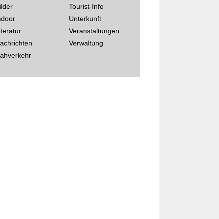
ilder
Tourist-Info
ndoor
Unterkunft
iteratur
Veranstaltungen
achrichten
Verwaltung
ahverkehr