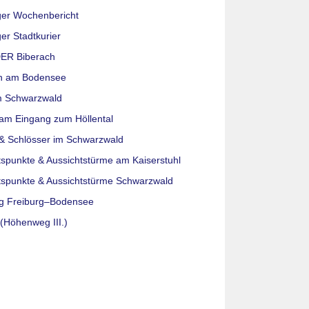
ger Wochenbericht
er Stadtkurier
ER Biberach
n am Bodensee
m Schwarzwald
am Eingang zum Höllental
& Schlösser im Schwarzwald
tspunkte & Aussichtstürme am Kaiserstuhl
tspunkte & Aussichtstürme Schwarzwald
g Freiburg–Bodensee
(Höhenweg III.)