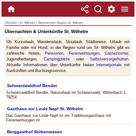
Oberried
|
St. Wilhelm
| Übernachten Region St. Wilhelm
Übernachten & Unterkünfte St. Wilhelm
Ob Kurzurlaub, Wanderurlaub, Skiurlaub, Städtereise, Urlaub mit
Familie oder mit Hund, in der Region rund um St. Wilhelm gibt es
zahlreiche Hotels,
Pensionen
,
Ferienwohnungen
,
Gästezimmer
,
Jugendherbergen,
Campingplätze
oder
Selbstversorgerhütten
.
Aktuelle Informationen über Unterkünfte bieten
Internetportale
mit
Auskünften und Buchungsservice.
Schwarzwaldhof Bender
Schwarzwaldhof Bender, Natururlaub im Schwarzwald, Wittenbach 1,
79254
Gasthaus zur Linde Napf St. Wilhelm
Das Gasthaus zur Linde Napf ist ein Traditionsgasthaus mit
Ferienwohungen im
Berggasthof Stübenwasen