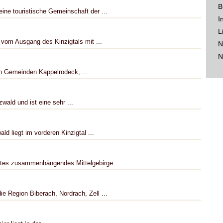
B
ine touristische Gemeinschaft der ...
I
L
h vom Ausgang des Kinzigtals mit ...
N
N
en Gemeinden Kappelrodeck, ...
wald und ist eine sehr ...
ld liegt im vorderen Kinzigtal ...
ßtes zusammenhängendes Mittelgebirge ...
e Region Biberach, Nordrach, Zell ...