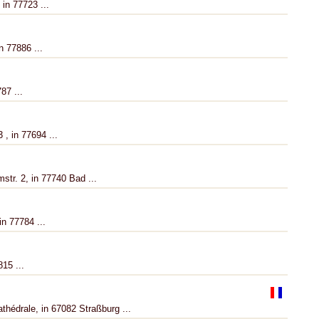
in 77723 ...
n 77886 ...
87 ...
 , in 77694 ...
str. 2, in 77740 Bad ...
n 77784 ...
15 ...
athédrale, in 67082 Straßburg ...