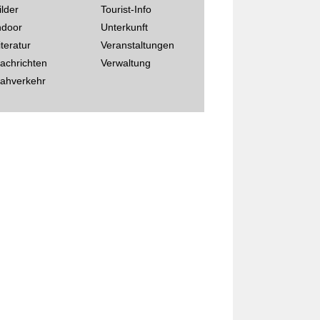
ilder
Tourist-Info
ndoor
Unterkunft
iteratur
Veranstaltungen
achrichten
Verwaltung
ahverkehr