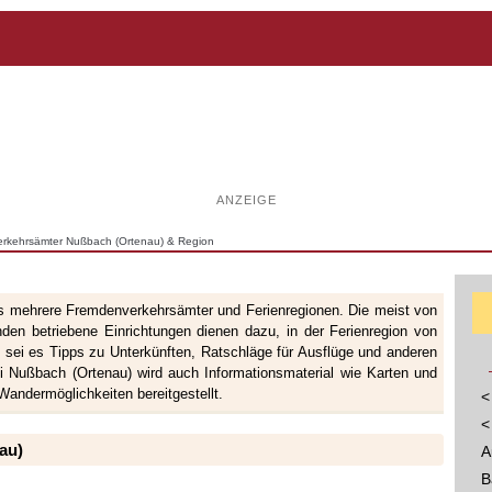
ANZEIGE
verkehrsämter Nußbach (Ortenau) & Region
s mehrere Fremdenverkehrsämter und Ferienregionen. Die meist von
den betriebene Einrichtungen dienen dazu, in der Ferienregion von
, sei es Tipps zu Unterkünften, Ratschläge für Ausflüge und anderen
bei Nußbach (Ortenau) wird auch Informationsmaterial wie Karten und
andermöglichkeiten bereitgestellt.
<
<
au)
A
B