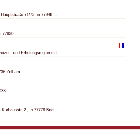
 Hauptstraße 71/73, in 77948 ...
n 77830 ...
eizeit- und Erholungsregion mit ...
736 Zell am ...
33 ...
Kurhausstr. 2 , in 77776 Bad ...