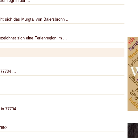
r liegt in der ...
ht sich das Murgtal von Baiersbronn ...
eichnet sich eine Ferienregion im ...
 77704 ...
in 77794 ...
7652 ...