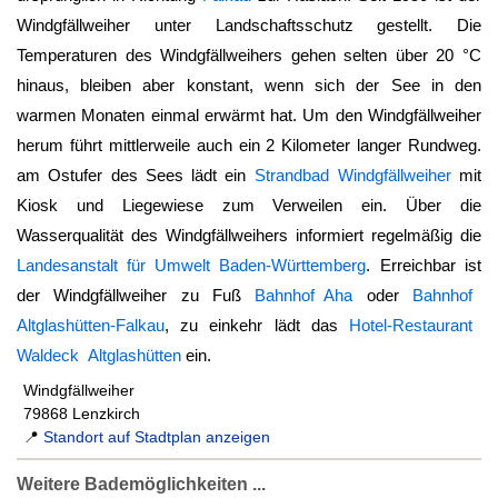
Windgfällweiher
unter Landschaftsschutz gestellt. Die
Temperaturen des Windgfällweihers gehen selten über 20 °C
hinaus, bleiben aber konstant, wenn sich der See in den
warmen Monaten einmal erwärmt hat. Um den
Windgfällweiher
herum führt mittlerweile auch ein 2 Kilometer langer Rundweg.
am Ostufer des Sees lädt ein
Strandbad Windgfällweiher
mit
Kiosk und Liegewiese zum Verweilen ein. Über die
Wasserqualität des Windgfällweihers informiert regelmäßig die
Landesanstalt für Umwelt Baden-Württemberg
. Erreichbar ist
der
Windgfällweiher
zu Fuß
Bahnhof Aha
oder
Bahnhof
Altglashütten-Falkau
, zu einkehr lädt das
Hotel-Restaurant
Waldeck Altglashütten
ein.
Windgfällweiher
79868 Lenzkirch
📍
Standort auf Stadtplan anzeigen
Weitere Bademöglichkeiten ...