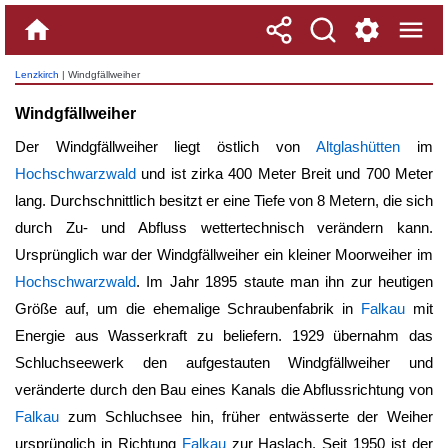
Lenzkirch
| Windgfällweiher
Windgfällweiher
Der
Windgfällweiher
liegt östlich von
Altglashütten
im
Hochschwarzwald
und ist zirka 400 Meter Breit und 700 Meter
lang. Durchschnittlich besitzt er eine Tiefe von 8 Metern, die sich
durch Zu- und Abfluss wettertechnisch verändern kann.
Ursprünglich war der
Windgfällweiher
ein kleiner Moorweiher im
Hochschwarzwald
. Im Jahr 1895 staute man ihn zur heutigen
Größe auf, um die ehemalige Schraubenfabrik in
Falkau
mit
Energie aus Wasserkraft zu beliefern. 1929 übernahm das
Schluchseewerk den aufgestauten
Windgfällweiher
und
veränderte durch den Bau eines Kanals die Abflussrichtung von
Falkau
zum Schluchsee hin, früher entwässerte der Weiher
ursprünglich in Richtung
Falkau
zur Haslach. Seit 1950 ist der