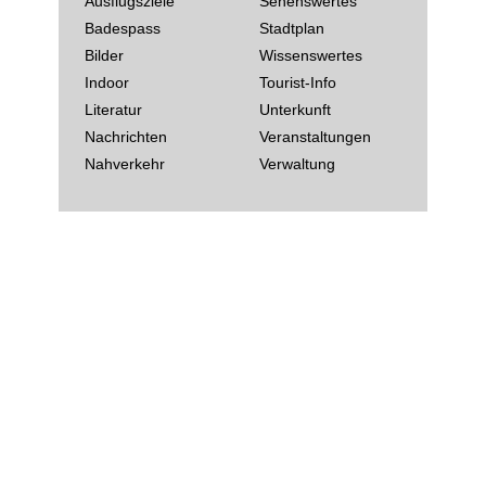
Ausflugsziele
Sehenswertes
Badespass
Stadtplan
Bilder
Wissenswertes
Indoor
Tourist-Info
Literatur
Unterkunft
Nachrichten
Veranstaltungen
Nahverkehr
Verwaltung