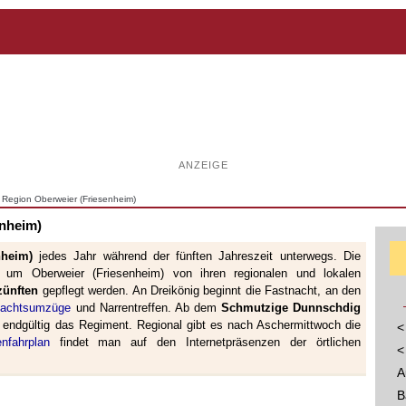
ANZEIGE
 Region Oberweier (Friesenheim)
enheim)
nheim)
jedes Jahr während der fünften Jahreszeit unterwegs. Die
um Oberweier (Friesenheim) von ihren regionalen und lokalen
zünften
gepflegt werden. An Dreikönig beginnt die Fastnacht, an den
nachtsumzüge
und Narrentreffen. Ab dem
Schmutzige Dunnschdig
endgültig das Regiment. Regional gibt es nach Aschermittwoch die
<
enfahrplan
findet man auf den Internetpräsenzen der örtlichen
<
A
B