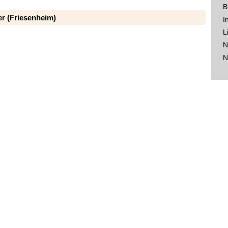
B
r (Friesenheim)
I
L
N
N