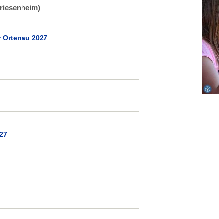
Friesenheim)
 Ortenau 2027
27
7