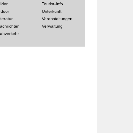
ilder
Tourist-Info
ndoor
Unterkunft
iteratur
Veranstaltungen
achrichten
Verwaltung
ahverkehr