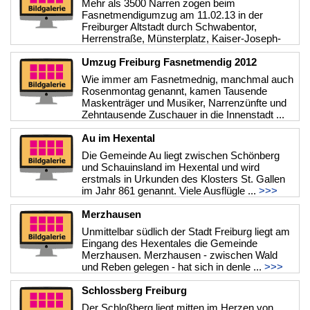
Mehr als 3500 Narren zogen beim
Fasnetmendigumzug am 11.02.13 in der
Freiburger Altstadt durch Schwabentor,
Herrenstraße, Münsterplatz, Kaiser-Joseph-
Straße, Fr ...
>>>
Umzug Freiburg Fasnetmendig 2012
Wie immer am Fasnetmednig, manchmal auch
Rosenmontag genannt, kamen Tausende
Maskenträger und Musiker, Narrenzünfte und
Zehntausende Zuschauer in die Innenstadt ...
>>>
Au im Hexental
Die Gemeinde Au liegt zwischen Schönberg
und Schauinsland im Hexental und wird
erstmals in Urkunden des Klosters St. Gallen
im Jahr 861 genannt. Viele Ausflügle ...
>>>
Merzhausen
Unmittelbar südlich der Stadt Freiburg liegt am
Eingang des Hexentales die Gemeinde
Merzhausen. Merzhausen - zwischen Wald
und Reben gelegen - hat sich in denle ...
>>>
Schlossberg Freiburg
Der Schloßberg liegt mitten im Herzen von