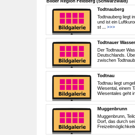
Bilder Region Feldberg (Schwarzwald)
Todtnauberg
Todtnauberg liegt 
und ist ein Luftkur
st ...
>>>
Todtnauer Wasserf
Der Todtnauer Wass
Deutschlands. Übe
zwischen Todtnaube
Todtnau
Todtnau liegt umge
Wiesental, einem T
Wiesentales geht in
Muggenbrunn
Muggenbrunn, Teilor
Dorf, das durch sei
Freizeitmöglichkeite