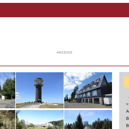
ANZEIGE
<
A
B
B