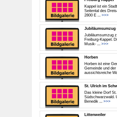
Kappel ist ein Stad
Seitental des Dre
2800 E ...
>>>
Jubiläumsumzug 4
Jubiläumsumzug zu
Freiburg-Kappel. D
Musik- ...
>>>
Horben
Horben ist eine Ge
Gemeinde und der S
aussichtsreiche Wa
St. Ulrich im Sch
Das kleine Dorf St.
Südschwarzwald. Ur
Benedik ...
>>>
Littenweiler