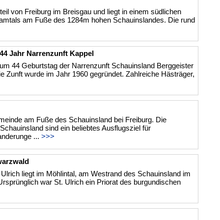
tteil von Freiburg im Breisgau und liegt in einem südlichen
isamtals am Fuße des 1284m hohen Schauinslandes. Die rund
4 Jahr Narrenzunft Kappel
m 44 Geburtstag der Narrenzunft Schauinsland Berggeister
ie Zunft wurde im Jahr 1960 gegründet. Zahlreiche Hästräger,
meinde am Fuße des Schauinsland bei Freiburg. Die
chauinsland sind ein beliebtes Ausflugsziel für
nderunge ...
>>>
warzwald
 Ulrich liegt im Möhlintal, am Westrand des Schauinsland im
sprünglich war St. Ulrich ein Priorat des burgundischen