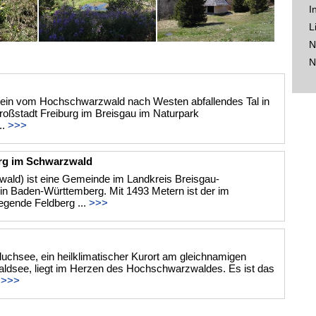
I
L
N
N
 ein vom Hochschwarzwald nach Westen abfallendes Tal in
roßstadt Freiburg im Breisgau im Naturpark
..
>>>
rg im Schwarzwald
ald) ist eine Gemeinde im Landkreis Breisgau-
n Baden-Württemberg. Mit 1493 Metern ist der im
egende Feldberg ...
>>>
chsee, ein heilklimatischer Kurort am gleichnamigen
ldsee, liegt im Herzen des Hochschwarzwaldes. Es ist das
.
>>>