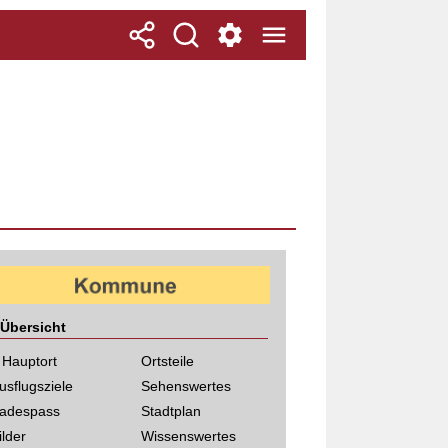
Übersicht
 Hauptort
Ortsteile
usflugsziele
Sehenswertes
adespass
Stadtplan
ilder
Wissenswertes