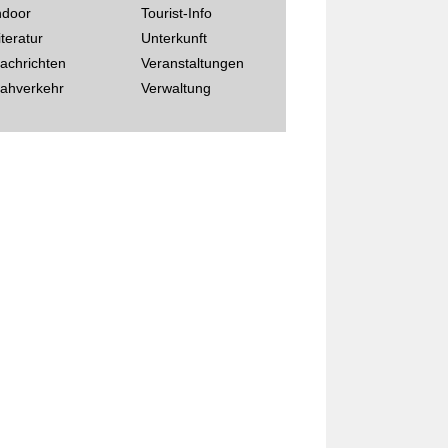
ndoor
Tourist-Info
iteratur
Unterkunft
achrichten
Veranstaltungen
ahverkehr
Verwaltung