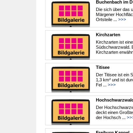
Buchenbach im Dr
Die sich über das u
Märgener Hochfläc
Ortsteile ...
>>>
Kirchzarten
Kirchzarten ist ei
Südschwarzwald. Be
Kirchzarten erwähnt
Titisee
Der Titisee ist ei
1,3 km² und ist dur
Fel ...
>>>
Hochschwarzwal
Der Hochschwarzwal
deckt einen Großte
der Hochsch ...
>>
Freiburg Kappel