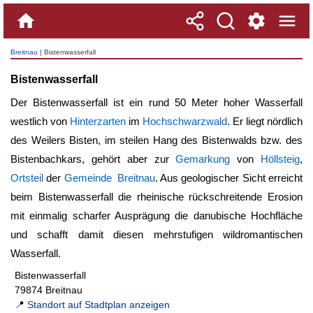
Breitnau
| Bistenwasserfall
Bistenwasserfall
Der
Bistenwasserfall
ist ein rund 50 Meter hoher Wasserfall
westlich von
Hinterzarten
im
Hochschwarzwald
. Er liegt nördlich
des Weilers Bisten, im steilen Hang des Bistenwalds bzw. des
Bistenbachkars, gehört aber zur
Gemarkung
von
Höllsteig
,
Ortsteil
der
Gemeinde Breitnau
. Aus geologischer Sicht erreicht
beim
Bistenwasserfall
die rheinische rückschreitende Erosion
mit einmalig scharfer Ausprägung die danubische Hochfläche
und schafft damit diesen mehrstufigen wildromantischen
Wasserfall.
Bistenwasserfall
79874 Breitnau
📍
Standort auf Stadtplan anzeigen