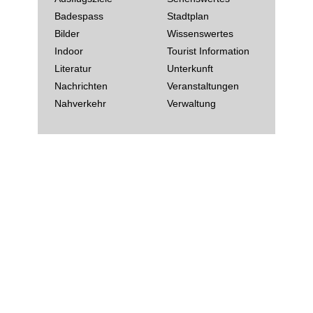
Badespass
Stadtplan
Bilder
Wissenswertes
Indoor
Tourist Information
Literatur
Unterkunft
Nachrichten
Veranstaltungen
Nahverkehr
Verwaltung