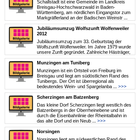
Schallstadt ist eine Gemeinde im Landkreis
Breisgau-Hochschwarzwald in Baden-
Württemberg, am nördlichen Eingangstor zum
Markgräflerland an der Badischen Weinstr ...
>>>
Jubiläumsumzug Wolfszunft Wolfenweiler
2012
Jubiläumsumzug zum 33. Geburtstag der
Wolfszunft Wolfenweiler. Im Jahre 1979 wurde
unsere Zunft gegründet. Zahlreiche Hästräger,
Musik- und Narrengruppen kamen ...
>>>
Munzingen am Tuniberg
Munzingen ist ein Ortsteil von Freiburg im
Breisgau und liegt am südöstlichen Rand des
Tunibergs. Der Ort ist überregional als
bedeutendes Wein- und Spargelanba ...
>>>
Scherzingen am Batzenberg
Das kleine Dorf Scherzingen liegt westlich des
Batzenbergs in der Oberrheinebene und ist
durch die Eisenbahnlinie der Rheintalbahn in
das alte Dorf und ein Neub ...
>>>
Norsingen
Norsingen liegt am südwestlichen Rand des