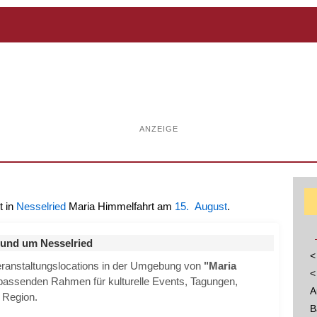
ANZEIGE
t in
Nesselried
Maria Himmelfahrt am
15. August
.
rund um Nesselried
<
Veranstaltungslocations in der Umgebung von
"Maria
<
 passenden Rahmen für kulturelle Events, Tagungen,
A
r Region.
B