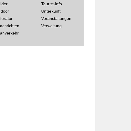
ilder
Tourist-Info
ndoor
Unterkunft
iteratur
Veranstaltungen
achrichten
Verwaltung
ahverkehr