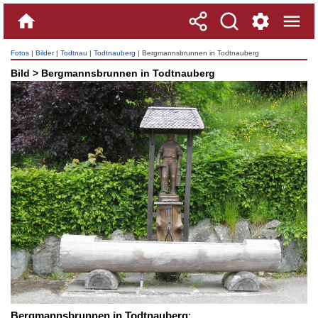
Fotos
|
Bilder
|
Todtnau
|
Todtnauberg
| Bergmannsbrunnen in Todtnauberg
Bild > Bergmannsbrunnen in Todtnauberg
Bergmannsbrunnen in Todtnauberg
: