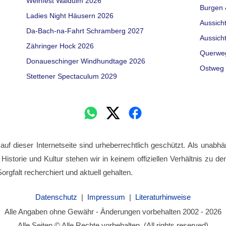
Weinfest Waldulm 2026
Burgen 
Ladies Night Häusern 2026
Aussich
Da-Bach-na-Fahrt Schramberg 2027
Aussich
Zähringer Hock 2026
Querwe
Donaueschinger Windhundtage 2026
Ostweg 
Stettener Spectaculum 2029
 auf dieser Internetseite sind urheberrechtlich geschützt. Als unabhä
 Historie und Kultur stehen wir in keinem offiziellen Verhältnis zu 
orgfalt recherchiert und aktuell gehalten.
Datenschutz
|
Impressum
|
Literaturhinweise
Alle Angaben ohne Gewähr - Änderungen vorbehalten 2002 - 2026
Alle Seiten © Alle Rechte vorbehalten. (All rights reserved)