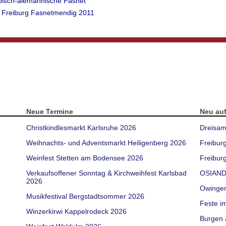
äbisch-alemannische Fasnet
g Freiburg Fasnetmendig 2011
Neue Termine
Neu au
Christkindlesmarkt Karlsruhe 2026
Dreisam
Weihnachts- und Adventsmarkt Heiligenberg 2026
Freibur
Weinfest Stetten am Bodensee 2026
Freiburg
Verkaufsoffener Sonntag & Kirchweihfest Karlsbad
OSIAND
2026
Owinge
Musikfestival Bergstadtsommer 2026
Feste i
Winzerkirwi Kappelrodeck 2026
Burgen 