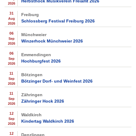
Herbsthock Musikverein Freiamt 2026
2026
31
Freiburg
Aug
Schlossberg Festival Freiburg 2026
2026
06
Münchweier
Sep
Winzerhock Münchweier 2026
2026
06
Emmendingen
Sep
Hochburgfest 2026
2026
11
Bötzingen
Sep
Bötzinger Dorf- und Weinfest 2026
2026
11
Zähringen
Sep
Zähringer Hock 2026
2026
12
Waldkirch
Sep
Kindertag Waldkirch 2026
2026
12
Denzlingen