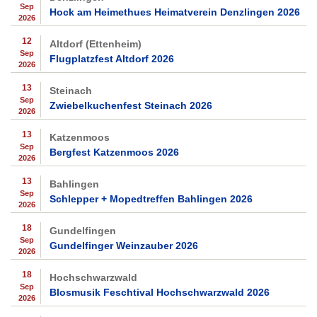
Sep
Hock am Heimethues Heimatverein Denzlingen 2026
2026
12
Altdorf (Ettenheim)
Sep
Flugplatzfest Altdorf 2026
2026
13
Steinach
Sep
Zwiebelkuchenfest Steinach 2026
2026
13
Katzenmoos
Sep
Bergfest Katzenmoos 2026
2026
13
Bahlingen
Sep
Schlepper + Mopedtreffen Bahlingen 2026
2026
18
Gundelfingen
Sep
Gundelfinger Weinzauber 2026
2026
18
Hochschwarzwald
Sep
Blosmusik Feschtival Hochschwarzwald 2026
2026