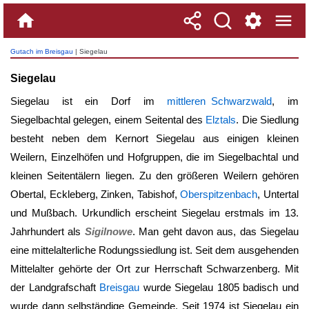
Gutach im Breisgau
| Siegelau
Siegelau
Siegelau ist ein Dorf im
mittleren Schwarzwald
, im
Siegelbachtal gelegen, einem Seitental des
Elztals
. Die Siedlung
besteht neben dem Kernort
Siegelau
aus einigen kleinen
Weilern, Einzelhöfen und Hofgruppen, die im Siegelbachtal und
kleinen Seitentälern liegen. Zu den größeren Weilern gehören
Obertal, Eckleberg, Zinken, Tabishof,
Oberspitzenbach
, Untertal
und Mußbach. Urkundlich erscheint
Siegelau
erstmals im 13.
Jahrhundert als
Sigilnowe
. Man geht davon aus, das
Siegelau
eine mittelalterliche Rodungssiedlung ist. Seit dem ausgehenden
Mittelalter gehörte der Ort zur Herrschaft Schwarzenberg. Mit
der Landgrafschaft
Breisgau
wurde
Siegelau
1805 badisch und
wurde dann selbständige Gemeinde. Seit 1974 ist
Siegelau
ein