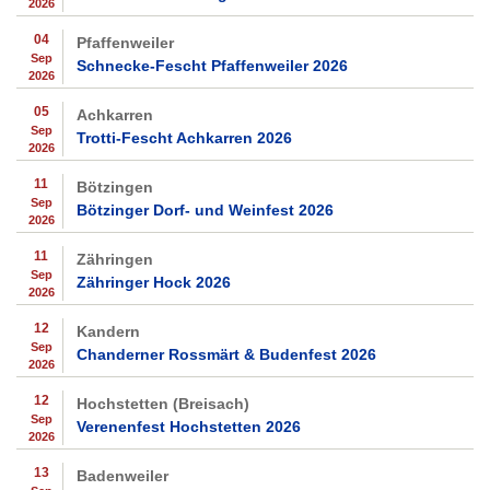
2026
04
Pfaffenweiler
Sep
Schnecke-Fescht Pfaffenweiler 2026
2026
05
Achkarren
Sep
Trotti-Fescht Achkarren 2026
2026
11
Bötzingen
Sep
Bötzinger Dorf- und Weinfest 2026
2026
11
Zähringen
Sep
Zähringer Hock 2026
2026
12
Kandern
Sep
Chanderner Rossmärt & Budenfest 2026
2026
12
Hochstetten (Breisach)
Sep
Verenenfest Hochstetten 2026
2026
13
Badenweiler