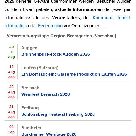
2025
keinerlei Gewähr übernommen werden. Besucher wurden
vor dem Event gebeten,
aktuelle Informationen
der jeweiligen
Informationsstelle des
Veranstalters
, der
Kommune
,
Tourist-
Information
oder
Ferienregion
vor Ort einzuholen ...
Veranstaltungstipps Region Bremgarten (Vorschau)
ab
Auggen
08
Brunnenbuck-Rock Auggen 2026
Aug
15
Laufen (Sulzburg)
Aug
Ein Dorf lädt ein: Gläserne Produktion Laufen 2026
2026
28
Breisach
Aug
Weinfest Breisach 2026
2026
31
Freiburg
Aug
Schlossberg Festival Freiburg 2026
2026
04
Burkheim
Sep
Burkheimer Weintage 2026