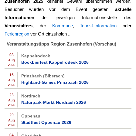
Zusenhofen 2025
keinerlei Gewähr übernommen werden.
Besucher wurden vor dem Event gebeten,
aktuelle
Informationen
der jeweiligen Informationsstelle des
Veranstalters
, der
Kommune
,
Tourist-Information
oder
Ferienregion
vor Ort einzuholen ...
Veranstaltungstipps Region Zusenhofen (Vorschau)
08
Kappelrodeck
Aug
Bockbierfest Kappelrodeck 2026
2026
15
Prinzbach (Biberach)
Aug
Highland-Games Prinzbach 2026
2026
23
Nordrach
Aug
Naturpark-Markt Nordrach 2026
2026
29
Oppenau
Aug
Stadtfest Oppenau 2026
2026
04