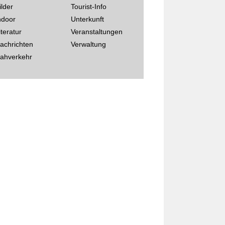
ilder
Tourist-Info
ndoor
Unterkunft
iteratur
Veranstaltungen
achrichten
Verwaltung
ahverkehr