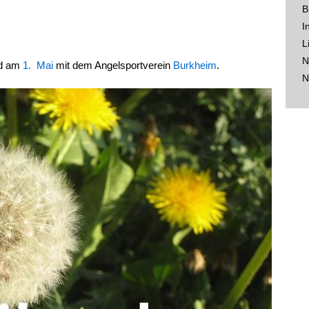
B
I
L
N
ld am
1. Mai
mit dem Angelsportverein
Burkheim
.
N