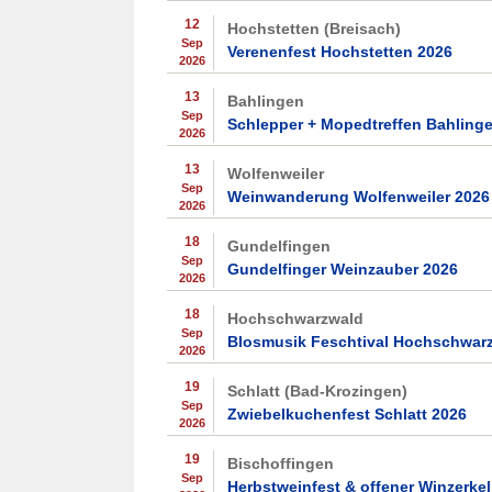
12
Hochstetten (Breisach)
Sep
Verenenfest Hochstetten 2026
2026
13
Bahlingen
Sep
Schlepper + Mopedtreffen Bahling
2026
13
Wolfenweiler
Sep
Weinwanderung Wolfenweiler 2026
2026
18
Gundelfingen
Sep
Gundelfinger Weinzauber 2026
2026
18
Hochschwarzwald
Sep
Blosmusik Feschtival Hochschwar
2026
19
Schlatt (Bad-Krozingen)
Sep
Zwiebelkuchenfest Schlatt 2026
2026
19
Bischoffingen
Sep
Herbstweinfest & offener Winzerkel