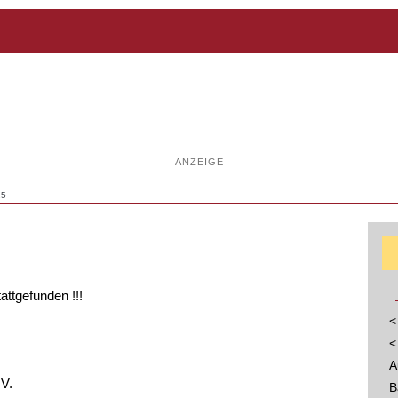
ANZEIGE
25
tattgefunden !!!
<
<
A
.V.
B