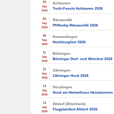
05
Achkarren
Sep
Trotti-Fescht Achkarren 2026
2026
05
Ribeauvillé
Sep
Pfifferdaj Ribeauvillé 2026
2026
06
Emmendingen
Sep
Hochburgfest 2026
2026
11
Bötzingen
Sep
Bötzinger Dorf- und Weinfest 2026
2026
11
Zähringen
Sep
Zähringer Hock 2026
2026
12
Denzlingen
Sep
Hock am Heimethues Heimatverein
2026
12
Altdorf (Ettenheim)
Sep
Flugplatzfest Altdorf 2026
2026