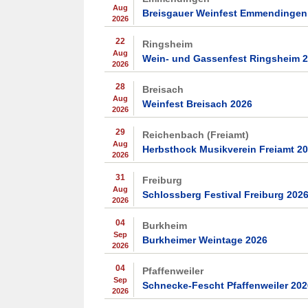
Aug
Breisgauer Weinfest Emmendingen
2026
22
Ringsheim
Aug
Wein- und Gassenfest Ringsheim 
2026
28
Breisach
Aug
Weinfest Breisach 2026
2026
29
Reichenbach (Freiamt)
Aug
Herbsthock Musikverein Freiamt 2
2026
31
Freiburg
Aug
Schlossberg Festival Freiburg 202
2026
04
Burkheim
Sep
Burkheimer Weintage 2026
2026
04
Pfaffenweiler
Sep
Schnecke-Fescht Pfaffenweiler 202
2026