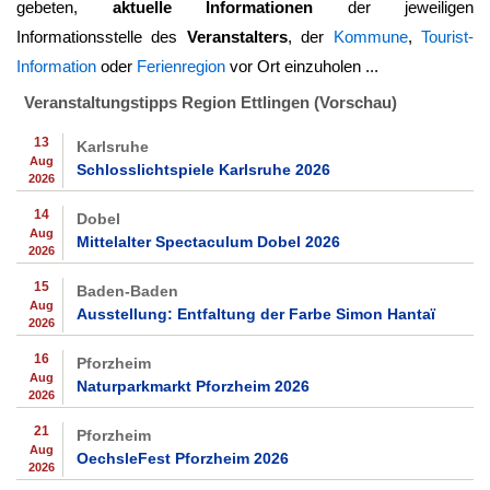
gebeten,
aktuelle Informationen
der jeweiligen
Informationsstelle des
Veranstalters
, der
Kommune
,
Tourist-
Information
oder
Ferienregion
vor Ort einzuholen ...
Veranstaltungstipps Region Ettlingen (Vorschau)
13
Karlsruhe
Aug
Schlosslichtspiele Karlsruhe 2026
2026
14
Dobel
Aug
Mittelalter Spectaculum Dobel 2026
2026
15
Baden-Baden
Aug
Ausstellung: Entfaltung der Farbe Simon Hantaï
2026
16
Pforzheim
Aug
Naturparkmarkt Pforzheim 2026
2026
21
Pforzheim
Aug
OechsleFest Pforzheim 2026
2026