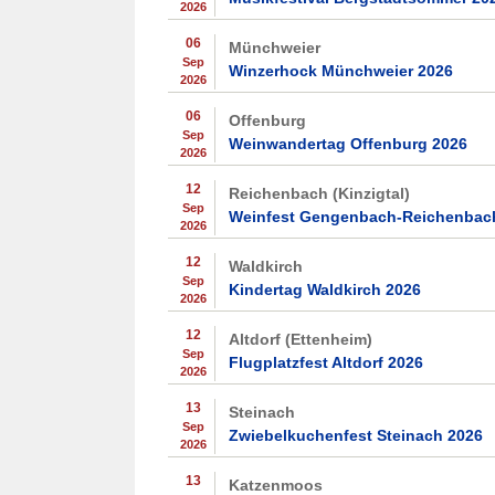
2026
06
Münchweier
Sep
Winzerhock Münchweier 2026
2026
06
Offenburg
Sep
Weinwandertag Offenburg 2026
2026
12
Reichenbach (Kinzigtal)
Sep
Weinfest Gengenbach-Reichenbac
2026
12
Waldkirch
Sep
Kindertag Waldkirch 2026
2026
12
Altdorf (Ettenheim)
Sep
Flugplatzfest Altdorf 2026
2026
13
Steinach
Sep
Zwiebelkuchenfest Steinach 2026
2026
13
Katzenmoos