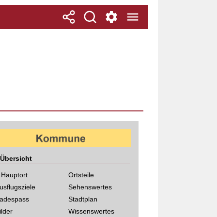
Übersicht
 Hauptort
Ortsteile
usflugsziele
Sehenswertes
adespass
Stadtplan
ilder
Wissenswertes