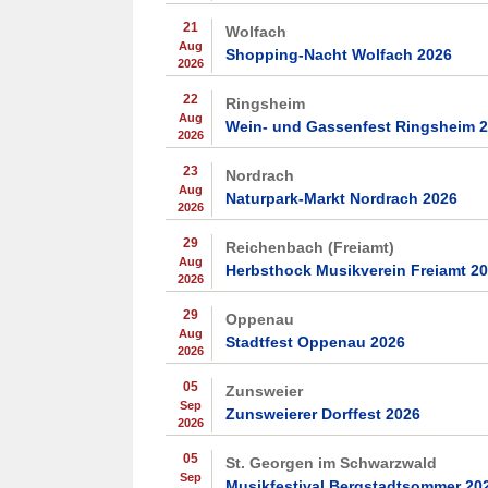
21
Wolfach
Aug
Shopping-Nacht Wolfach 2026
2026
22
Ringsheim
Aug
Wein- und Gassenfest Ringsheim 
2026
23
Nordrach
Aug
Naturpark-Markt Nordrach 2026
2026
29
Reichenbach (Freiamt)
Aug
Herbsthock Musikverein Freiamt 2
2026
29
Oppenau
Aug
Stadtfest Oppenau 2026
2026
05
Zunsweier
Sep
Zunsweierer Dorffest 2026
2026
05
St. Georgen im Schwarzwald
Sep
Musikfestival Bergstadtsommer 20