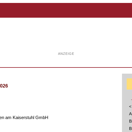
ANZEIGE
2026
<
A
ngen am Kaiserstuhl GmbH
B
B