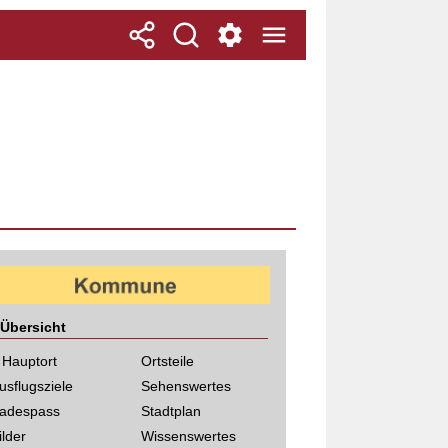
Übersicht
 Hauptort
Ortsteile
usflugsziele
Sehenswertes
adespass
Stadtplan
ilder
Wissenswertes