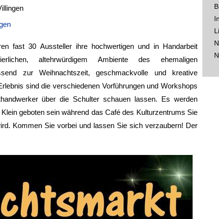
B
illingen
I
ngen
L
N
n fast 30 Aussteller ihre hochwertigen und in Handarbeit
N
erlichen, altehrwürdigem Ambiente des ehemaligen
assend zur Weihnachtszeit, geschmackvolle und kreative
Erlebnis sind die verschiedenen Vorführungen und Workshops
thandwerker über die Schulter schauen lassen. Es werden
Klein geboten sein während das Café des Kulturzentrums Sie
ird. Kommen Sie vorbei und lassen Sie sich verzaubern! Der