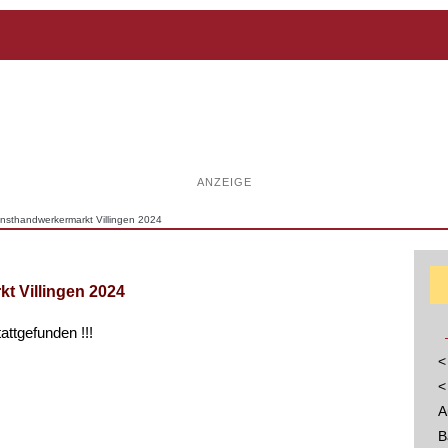
ANZEIGE
unsthandwerkermarkt Villingen 2024
t Villingen 2024
tattgefunden !!!
<
<
A
B