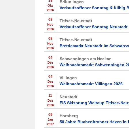
18
Bräunlingen
Okt
Verkaufsoffener Sonntag & Kilbig 
2026
08
Titisee-Neustadt
Nov
Verkaufsoffener Sonntag Neustadt
2026
08
Titisee-Neustadt
Nov
Brettlemarkt Neustadt im Schwarzw
2026
04
Schwenningen am Neckar
Dez
Weihnachtsmarkt Schwenningen 2
2026
04
Villingen
Dez
Weihnachtsmarkt Villingen 2026
2026
11
Neustadt
Dez
FIS Skisprung Weltcup Titisee-Neu
2026
09
Hornberg
Jan
50 Jahre Buchenbronner Hexen in 
2027