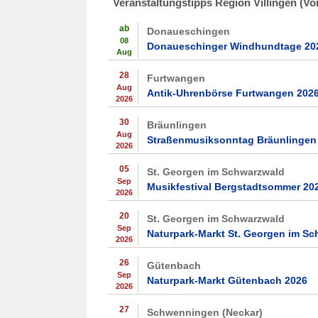
Veranstaltungstipps Region Villingen (Vo
ab
Donaueschingen
08
Donaueschinger Windhundtage 20
Aug
28
Furtwangen
Aug
Antik-Uhrenbörse Furtwangen 202
2026
30
Bräunlingen
Aug
Straßenmusiksonntag Bräunlingen
2026
05
St. Georgen im Schwarzwald
Sep
Musikfestival Bergstadtsommer 20
2026
20
St. Georgen im Schwarzwald
Sep
Naturpark-Markt St. Georgen im S
2026
26
Gütenbach
Sep
Naturpark-Markt Gütenbach 2026
2026
27
Schwenningen (Neckar)