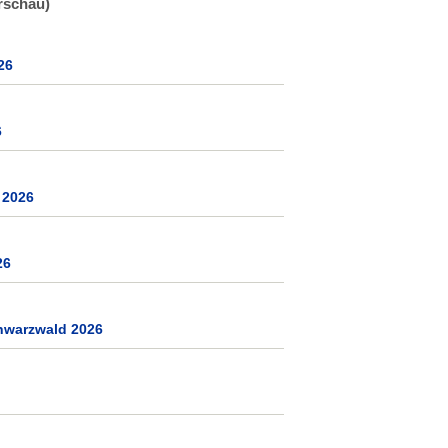
rschau)
26
6
 2026
26
chwarzwald 2026