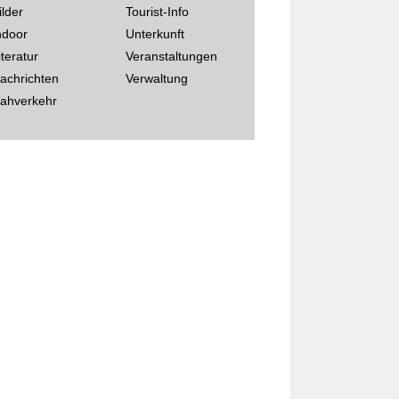
ilder
Tourist-Info
ndoor
Unterkunft
iteratur
Veranstaltungen
achrichten
Verwaltung
ahverkehr