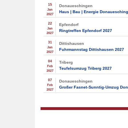
15
Donaueschingen
Jan
Haus | Bau | Energie Donaueschin
2027
22
Epfendorf
Jan
Ringtreffen Epfendorf 2027
2027
31
Dittishausen
Jan
Fuhrmannstag Dittishausen 2027
2027
04
Triberg
Feb
Teufelsumzug Triberg 2027
2027
07
Donaueschingen
Feb
Großer Fasnet-Sunntig-Umzug Do
2027