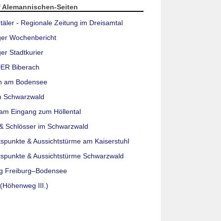
f Alemannischen-Seiten
täler - Regionale Zeitung im Dreisamtal
ger Wochenbericht
er Stadtkurier
ER Biberach
n am Bodensee
m Schwarzwald
am Eingang zum Höllental
& Schlösser im Schwarzwald
tspunkte & Aussichtstürme am Kaiserstuhl
tspunkte & Aussichtstürme Schwarzwald
g Freiburg–Bodensee
(Höhenweg III.)