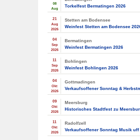
08
Torkelfest Bermatingen 2026
Aug
21
Stetten am Bodensee
Aug
Weinfest Stetten am Bodensee 202
2026
04
Bermatingen
Sep
Weinfest Bermatingen 2026
2026
11
Bohlingen
Sep
Weinfest Bohlingen 2026
2026
04
Gottmadingen
Okt
Verkaufsoffener Sonntag & Herbst
2026
09
Meersburg
Okt
Historisches Stadtfest zu Meersbu
2026
11
Radolfzell
Okt
Verkaufsoffener Sonntag Musik uff
2026