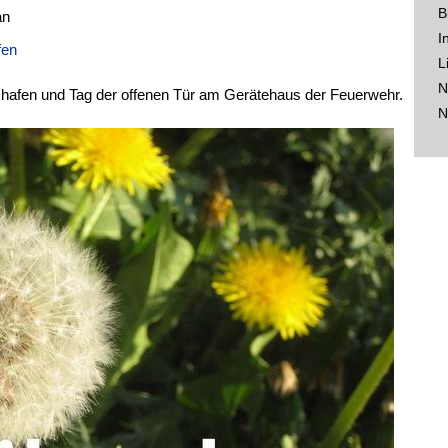
B
an
I
fen
L
N
hafen und Tag der offenen Tür am Gerätehaus der Feuerwehr.
N