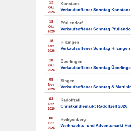
12
Konstanz
Okt
Verkaufsoffener Sonntag Konstanz
2026
18
Pfullendorf
Okt
Verkaufsoffener Sonntag Pfullendo
2026
18
Hilzingen
Okt
Verkaufsoffener Sonntag Hilzingen
2026
18
Überlingen
Okt
Verkaufsoffener Sonntag Überlinge
2026
08
Singen
Nov
Verkaufsoffener Sonntag & Martini
2026
03
Radolfzell
Dez
Christkindlemarkt Radolfzell 2026
2026
06
Heiligenberg
Dez
Weihnachts- und Adventsmarkt Hei
2026