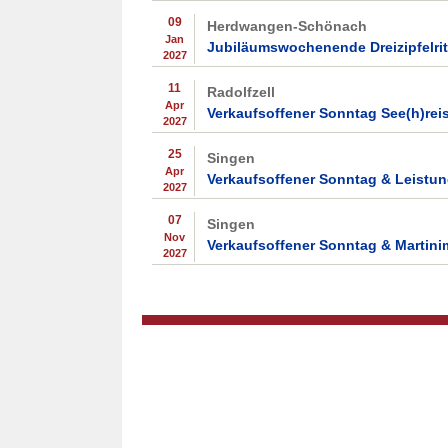
09
Herdwangen-Schönach
Jan
Jubiläumswochenende Dreizipfelri
2027
11
Radolfzell
Apr
Verkaufsoffener Sonntag See(h)reis
2027
25
Singen
Apr
Verkaufsoffener Sonntag & Leistu
2027
07
Singen
Nov
Verkaufsoffener Sonntag & Martini
2027