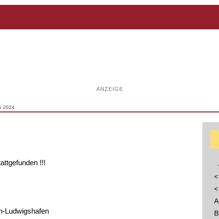
ANZEIGE
n 2024
tattgefunden !!!
<
<
A
n-​Ludwigshafen
B