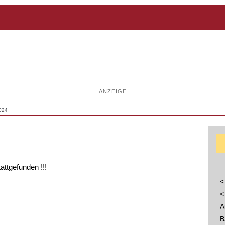
ANZEIGE
024
tattgefunden !!!
<
<
A
B