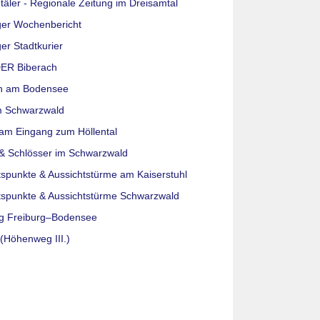
täler - Regionale Zeitung im Dreisamtal
ger Wochenbericht
er Stadtkurier
ER Biberach
n am Bodensee
m Schwarzwald
am Eingang zum Höllental
& Schlösser im Schwarzwald
tspunkte & Aussichtstürme am Kaiserstuhl
tspunkte & Aussichtstürme Schwarzwald
g Freiburg–Bodensee
(Höhenweg III.)