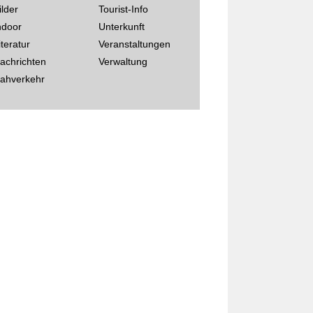
ilder
Tourist-Info
ndoor
Unterkunft
iteratur
Veranstaltungen
achrichten
Verwaltung
ahverkehr