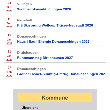
04
Villingen
Dez
Weihnachtsmarkt Villingen 2026
2026
11
Neustadt
Dez
FIS Skisprung Weltcup Titisee-Neustadt 2026
2026
15
Donaueschingen
Jan
Haus | Bau | Energie Donaueschingen 2027
2027
31
Dittishausen
Jan
Fuhrmannstag Dittishausen 2027
2027
07
Donaueschingen
Feb
Großer Fasnet-Sunntig-Umzug Donaueschingen 2027
2027
Übersicht