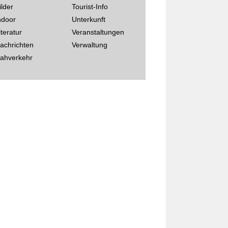
ilder
Tourist-Info
ndoor
Unterkunft
iteratur
Veranstaltungen
achrichten
Verwaltung
ahverkehr