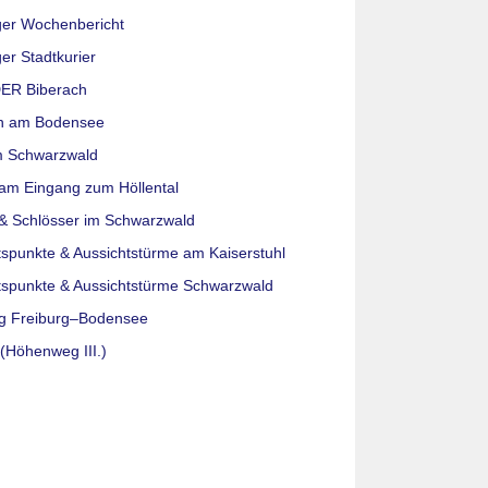
ger Wochenbericht
er Stadtkurier
ER Biberach
n am Bodensee
m Schwarzwald
am Eingang zum Höllental
& Schlösser im Schwarzwald
tspunkte & Aussichtstürme am Kaiserstuhl
tspunkte & Aussichtstürme Schwarzwald
g Freiburg–Bodensee
(Höhenweg III.)