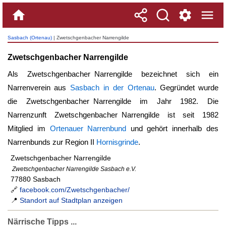
Sasbach (Ortenau)
| Zwetschgenbacher Narrengilde
Zwetschgenbacher Narrengilde
Als
Zwetschgenbacher Narrengilde
bezeichnet sich ein
Narrenverein aus
Sasbach in der Ortenau
. Gegründet wurde
die
Zwetschgenbacher Narrengilde
im Jahr 1982. Die
Narrenzunft
Zwetschgenbacher Narrengilde
ist seit 1982
Mitglied im
Ortenauer Narrenbund
und gehört innerhalb des
Narrenbunds zur Region II
Hornisgrinde
.
Zwetschgenbacher Narrengilde
Zwetschgenbacher Narrengilde Sasbach e.V.
77880 Sasbach
🔗
facebook.com/Zwetschgenbacher/
📍
Standort auf Stadtplan anzeigen
Närrische Tipps ...