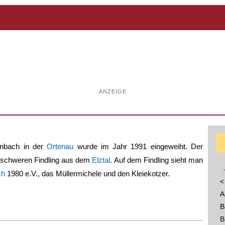
ANZEIGE
nbach in der
Ortenau
wurde im Jahr 1991 eingeweiht. Der
 schweren Findling aus dem
Elztal
. Auf dem Findling sieht man
ch
1980 e.V., das Müllermichele und den Kleiekotzer.
<
A
B
B