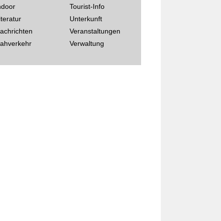
ndoor
Tourist-Info
iteratur
Unterkunft
achrichten
Veranstaltungen
ahverkehr
Verwaltung