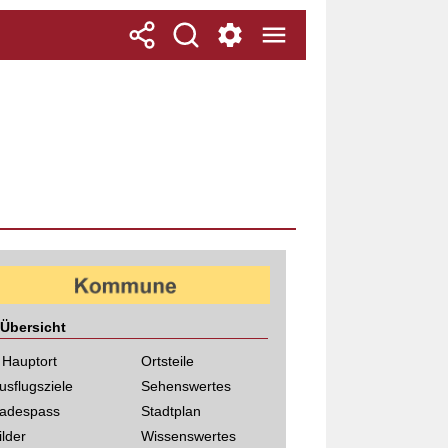
Übersicht
 Hauptort
Ortsteile
usflugsziele
Sehenswertes
adespass
Stadtplan
ilder
Wissenswertes