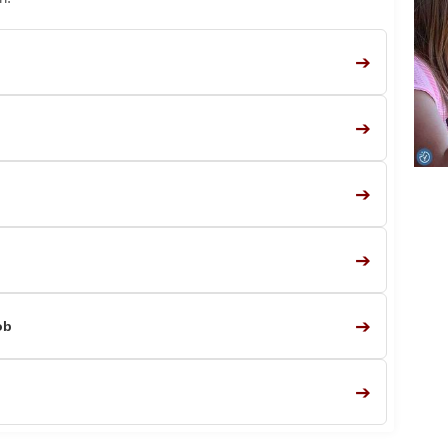
➔
➔
➔
➔
➔
ob
➔