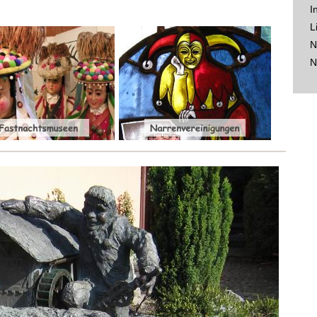
I
L
N
N