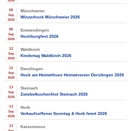
2026
06
Münchweier
Sep
Winzerhock Münchweier 2026
2026
06
Emmendingen
Sep
Hochburgfest 2026
2026
12
Waldkirch
Sep
Kindertag Waldkirch 2026
2026
12
Denzlingen
Sep
Hock am Heimethues Heimatverein Denzlingen 2026
2026
13
Steinach
Sep
Zwiebelkuchenfest Steinach 2026
2026
13
Horb
Sep
Verkaufsoffener Sonntag & Horb feiert 2026
2026
13
Katzenmoos
Sep