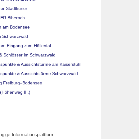
er Stadtkurier
ER Biberach
n am Bodensee
m Schwarzwald
am Eingang zum Höllental
& Schlösser im Schwarzwald
tspunkte & Aussichtstürme am Kaiserstuhl
tspunkte & Aussichtstürme Schwarzwald
g Freiburg–Bodensee
(Höhenweg III.)
ngige Informationsplattform