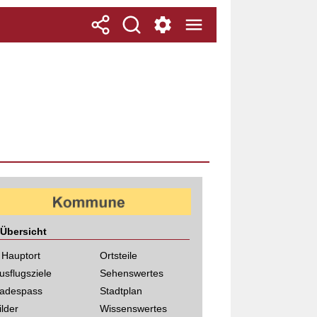
Übersicht
 Hauptort
Ortsteile
usflugsziele
Sehenswertes
adespass
Stadtplan
ilder
Wissenswertes