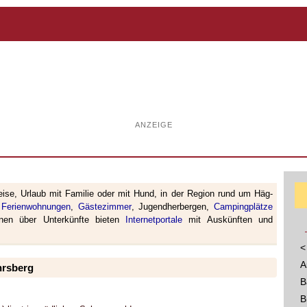
ANZEIGE
eise, Urlaub mit Familie oder mit Hund, in der Region rund um Häg-
,
Ferienwohnungen
,
Gästezimmer
, Jugendherbergen,
Campingplätze
ionen über Unterkünfte bieten
Internetportale
mit Auskünften und
<
A
hrsberg
B
B