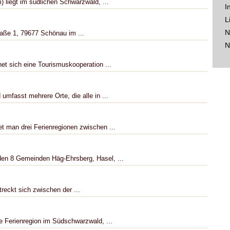
 liegt im südlichen Schwarzwald, ...
I
L
N
aße 1, 79677 Schönau im ...
N
t sich eine Tourismuskooperation ...
mfasst mehrere Orte, die alle in ...
t man drei Ferienregionen zwischen ...
en 8 Gemeinden Häg-Ehrsberg, Hasel, ...
reckt sich zwischen der ...
e Ferienregion im Südschwarzwald, ...