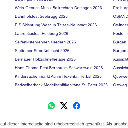
Wein-Genuss-Musik Ballrechten-Dottingen 2026
Freiburg
Bahnhofsfest Seebrugg 2026
OSIAND
FIS Skisprung Weltcup Titisee-Neustadt 2026
Owinge
Laurentiusfest Feldberg 2026
Feste i
Seifenkistenrennen Herdern 2026
Burgen 
Stettemer Strooßefescht 2026
Burgen 
Bernauer Holzschneflertage 2026
Aussich
Hans-Thoma-Fest Bernau im Schwarzwald 2026
Aussich
Kindersachenmarkt Au im Hexental Herbst 2026
Querwe
Badweiherhock Modellschiffkapitäne St. Peter 2026
Ostweg 
 auf dieser Internetseite sind urheberrechtlich geschützt. Als unabhä