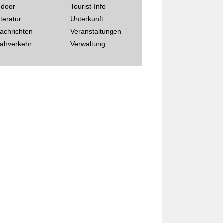
ndoor
Tourist-Info
iteratur
Unterkunft
achrichten
Veranstaltungen
ahverkehr
Verwaltung