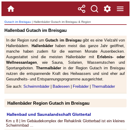
Gutach im Breisgau
| Hallenbäder Gutach im Breisgau & Region
Hallenbad Gutach im Breisgau
In der Region rund um
Gutach im Breisgau
gibt es eine Vielzahl von
Hallenbädern.
Hallenbäder
haben meist das ganze Jahr geöffnet,
manche haben zudem für die warmen Monate Ausenbecken.
Ausgestattet sind die meisten Hallenbäder mit
Erlebnis- oder
Wellnessanlagen
, wie Sauna, Solarien, Wasserrutschen und
Sportangeboten.
Thermalbäder
in der Region Gutach im Breisgau
nutzen die entspannende Kraft des Heilwassers und sind eher auf
Gesundheits- und Entspannungsprogramme ausgerichtet.
Sie auch:
Schwimmbäder
|
Badeseen
|
Freibäder
|
Thermalbäder
Hallenbäder Region Gutach im Breisgau
Hallenbad und Saunalandschaft Glottertal
Km ± 8 | Im Gebäudekomplex der Rehaklinik Glotterbad ist ein kleines
Schwimmbad ...