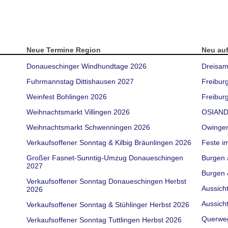
Neue Termine Region
Neu au
Donaueschinger Windhundtage 2026
Dreisam
Fuhrmannstag Dittishausen 2027
Freibur
Weinfest Bohlingen 2026
Freiburg
Weihnachtsmarkt Villingen 2026
OSIAND
Weihnachtsmarkt Schwenningen 2026
Owinge
Verkaufsoffener Sonntag & Kilbig Bräunlingen 2026
Feste i
Großer Fasnet-Sunntig-Umzug Donaueschingen
Burgen 
2027
Burgen 
Verkaufsoffener Sonntag Donaueschingen Herbst
Aussich
2026
Aussich
Verkaufsoffener Sonntag & Stühlinger Herbst 2026
Querwe
Verkaufsoffener Sonntag Tuttlingen Herbst 2026