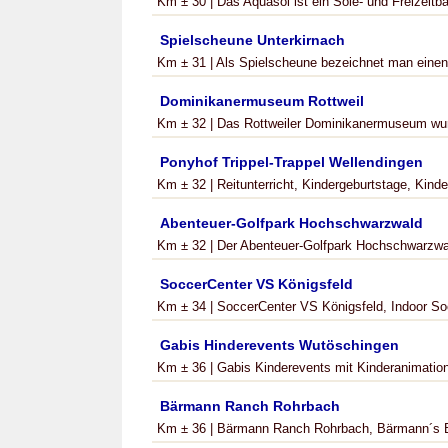
Km ± 30 | Das Aquasol ist ein Sole- und Freizeitbad
Spielscheune Unterkirnach
Km ± 31 | Als Spielscheune bezeichnet man einen Ha
Dominikanermuseum Rottweil
Km ± 32 | Das Rottweiler Dominikanermuseum wur
Ponyhof Trippel-Trappel Wellendingen
Km ± 32 | Reitunterricht, Kindergeburtstage, Kinde
Abenteuer-Golfpark Hochschwarzwald
Km ± 32 | Der Abenteuer-Golfpark Hochschwarzwald
SoccerCenter VS Königsfeld
Km ± 34 | SoccerCenter VS Königsfeld, Indoor Soc
Gabis Hinderevents Wutöschingen
Km ± 36 | Gabis Kinderevents mit Kinderanimation
Bärmann Ranch Rohrbach
Km ± 36 | Bärmann Ranch Rohrbach, Bärmann´s B