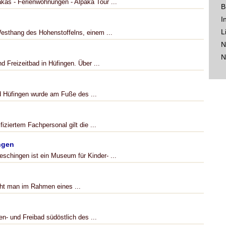
kas - Ferienwohnungen - Alpaka Tour ...
B
I
L
Westhang des Hohenstoffelns, einem ...
N
N
d Freizeitbad in Hüfingen. Über ...
 Hüfingen wurde am Fuße des ...
iziertem Fachpersonal gilt die ...
ngen
chingen ist ein Museum für Kinder- ...
eht man im Rahmen eines ...
n- und Freibad südöstlich des ...