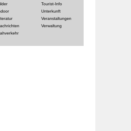
ilder
Tourist-Info
ndoor
Unterkunft
iteratur
Veranstaltungen
achrichten
Verwaltung
ahverkehr