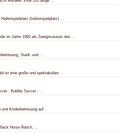
 in Rottweil. Eine 120 lange ...
llenspielplatz (Indoorspielplatz) ...
de im Jahre 1992 als Zweigmuseum des ...
rbetreuung, Stadt- und ...
 ist eine große und spektakuläre ...
cer - Bubble Soccer - ...
 und Kinderbetreuung auf ...
lack Horse Ranch, ...