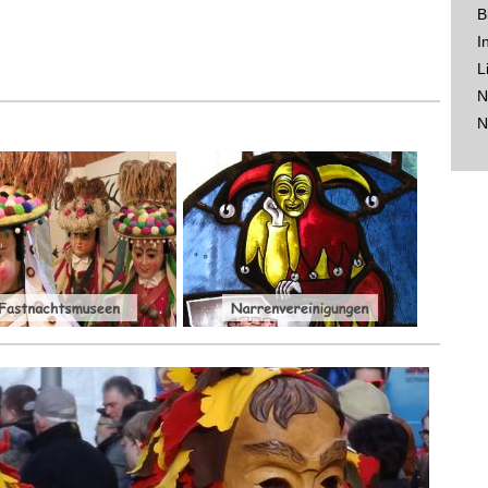
B
I
L
N
N