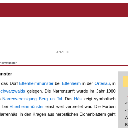
ANZEIGE
nheimmünster
ünster
t das Dorf
Ettenheimmünster
bei
Ettenheim
in der
Ortenau
, in
Schwarzwalds
gelegen. Die Narrenzunft wurde im Jahr 1980
en
Narrenvereinigung Berg un Tal
. Das
Häs
zeigt symbolisch
<
l
bei
Ettenheimmünster
einst weit verbreitet war. Die Farben
<
rrenhäs, in den Kragen aus herbstlichen Eichenblättern geht
A
B