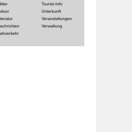
ilder
Tourist-Info
ndoor
Unterkunft
iteratur
Veranstaltungen
achrichten
Verwaltung
ahverkehr