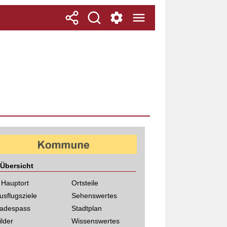
Übersicht
 Hauptort
Ortsteile
usflugsziele
Sehenswertes
adespass
Stadtplan
ilder
Wissenswertes