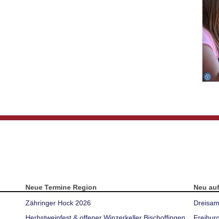
Neue Termine Region
Neu au
Zähringer Hock 2026
Dreisam
Herbstweinfest & offener Winzerkeller Bischoffingen
Freibur