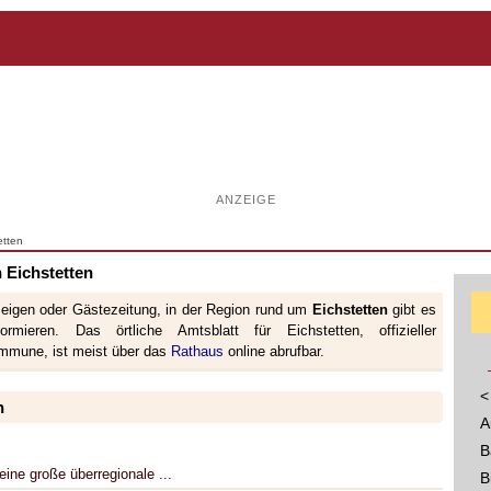
ANZEIGE
etten
 Eichstetten
zeigen oder Gästezeitung, in der Region rund um
Eichstetten
gibt es
rmieren. Das örtliche Amtsblatt für Eichstetten, offizieller
ommune, ist meist über das
Rathaus
online abrufbar.
<
n
A
B
ine große überregionale ...
B