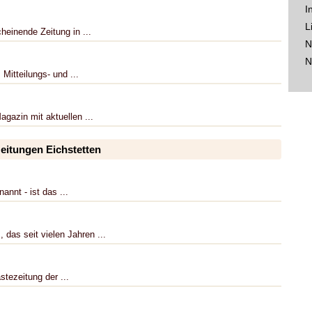
I
L
heinende Zeitung in ...
N
N
Mitteilungs- und ...
agazin mit aktuellen ...
eitungen Eichstetten
nnt - ist das ...
das seit vielen Jahren ...
stezeitung der ...