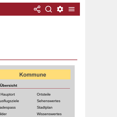
Übersicht
 Hauptort
Ortsteile
usflugsziele
Sehenswertes
adespass
Stadtplan
ilder
Wissenswertes