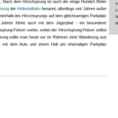
am. Nach dem
Hirschsprung
ist auch der einige Hundert Meter
I
prung
der
Höllentalbahn
benannt, allerdings seit Jahren außer
L
 unterhalb des Hirschsprungs auf dem gleichnamigen Parkplatz
N
n Jahren führte auch mit dem Jägerpfad - ein besonderer
N
sprung-Felsen vorbei, wobei der Hirschsprung-Felsen selbst
prung
sollte man heute nur im Rahmen einer Wanderung aus
hrt mit dem Auto und einem Halt am ehemaligen Parkplatz