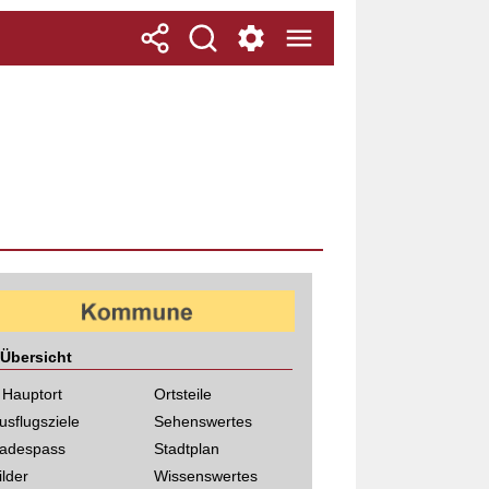
Übersicht
 Hauptort
Ortsteile
usflugsziele
Sehenswertes
adespass
Stadtplan
ilder
Wissenswertes