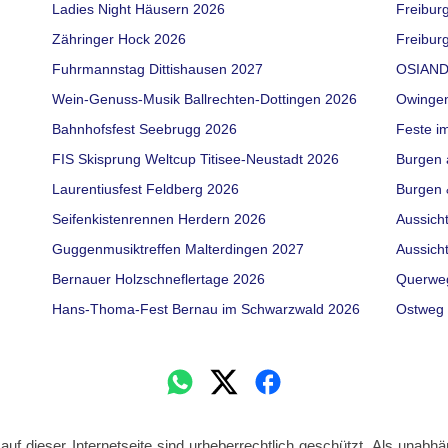
Ladies Night Häusern 2026
Freibur
Zähringer Hock 2026
Freiburg
Fuhrmannstag Dittishausen 2027
OSIAND
Wein-Genuss-Musik Ballrechten-Dottingen 2026
Owinge
Bahnhofsfest Seebrugg 2026
Feste i
FIS Skisprung Weltcup Titisee-Neustadt 2026
Burgen 
Laurentiusfest Feldberg 2026
Burgen 
Seifenkistenrennen Herdern 2026
Aussich
Guggenmusiktreffen Malterdingen 2027
Aussich
Bernauer Holzschneflertage 2026
Querwe
Hans-Thoma-Fest Bernau im Schwarzwald 2026
Ostweg 
 auf dieser Internetseite sind urheberrechtlich geschützt. Als unabhä