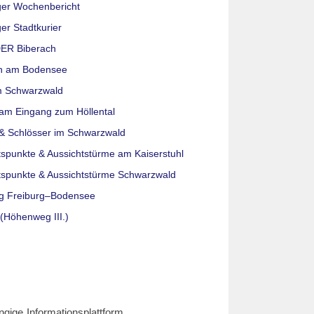
ger Wochenbericht
er Stadtkurier
ER Biberach
n am Bodensee
m Schwarzwald
am Eingang zum Höllental
& Schlösser im Schwarzwald
tspunkte & Aussichtstürme am Kaiserstuhl
tspunkte & Aussichtstürme Schwarzwald
g Freiburg–Bodensee
(Höhenweg III.)
ngige Informationsplattform