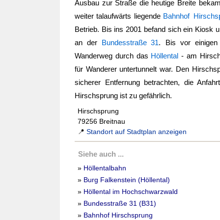
Ausbau zur Straße die heutige Breite bek
weiter talaufwärts liegende
Bahnhof Hirschs
Betrieb. Bis ins 2001 befand sich ein Kiosk
an der
Bundesstraße 31
. Bis vor einige
Wanderweg durch das
Höllental
- am Hirsch
für Wanderer untertunnelt war. Den
Hirschs
sicherer Entfernung betrachten, die Anfa
Hirschsprung
ist zu gefährlich.
Hirschsprung
79256 Breitnau
📍
Standort auf Stadtplan anzeigen
Siehe auch ...
»
Höllentalbahn
»
Burg Falkenstein (Höllental)
»
Höllental im Hochschwarzwald
»
Bundesstraße 31 (B31)
»
Bahnhof Hirschsprung