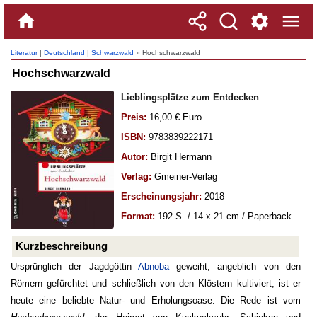
Literatur
|
Deutschland
|
Schwarzwald
» Hochschwarzwald
Hochschwarzwald
Lieblingsplätze zum Entdecken
Preis:
16,00 € Euro
ISBN:
9783839222171
Autor:
Birgit Hermann
Verlag:
Gmeiner-Verlag
Erscheinungsjahr:
2018
Format:
192 S. / 14 x 21 cm / Paperback
Kurzbeschreibung
Ursprünglich der Jagdgöttin
Abnoba
geweiht, angeblich von den
Römern gefürchtet und schließlich von den Klöstern kultiviert, ist er
heute eine beliebte Natur- und Erholungsoase. Die Rede ist vom