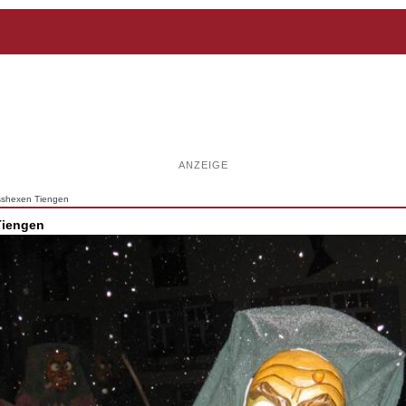
ANZEIGE
sshexen Tiengen
Tiengen