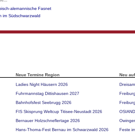
äbisch-alemannische Fasnet
en im Südschwarzwald
Neue Termine Region
Neu au
Ladies Night Häusern 2026
Dreisam
Fuhrmannstag Dittishausen 2027
Freibur
Bahnhofsfest Seebrugg 2026
Freiburg
FIS Skisprung Weltcup Titisee-Neustadt 2026
OSIAND
Bernauer Holzschneflertage 2026
Owinge
Hans-Thoma-Fest Bernau im Schwarzwald 2026
Feste i