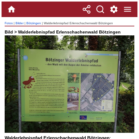
Fotos
|
Bilder
|
Bötzingen
| Walderlebnispfad Erlenschachenwald Bötzingen
Bild > Walderlebnispfad Erlenschachenwald Bötzingen
Walderlebnispfad Erlenschachenwald Bötzingen
: