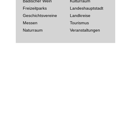
Badischer Wein
Kulturraum
Freizeitparks
Landeshauptstadt
Geschichtsvereine
Landkreise
Messen
Tourismus
Naturraum
Veranstaltungen