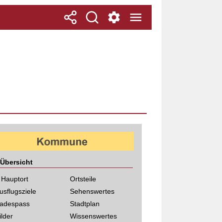
Übersicht
 Hauptort
Ortsteile
usflugsziele
Sehenswertes
adespass
Stadtplan
ilder
Wissenswertes