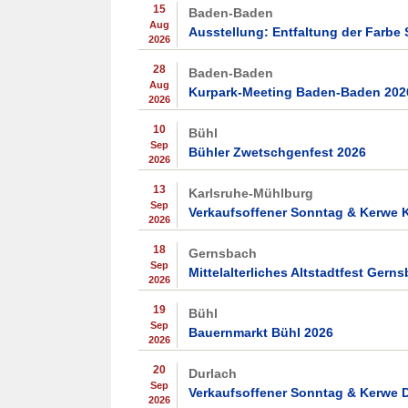
15
Baden-Baden
Aug
Ausstellung: Entfaltung der Farbe
2026
28
Baden-Baden
Aug
Kurpark-Meeting Baden-Baden 202
2026
10
Bühl
Sep
Bühler Zwetschgenfest 2026
2026
13
Karlsruhe-Mühlburg
Sep
Verkaufsoffener Sonntag & Kerwe 
2026
18
Gernsbach
Sep
Mittelalterliches Altstadtfest Gern
2026
19
Bühl
Sep
Bauernmarkt Bühl 2026
2026
20
Durlach
Sep
Verkaufsoffener Sonntag & Kerwe 
2026