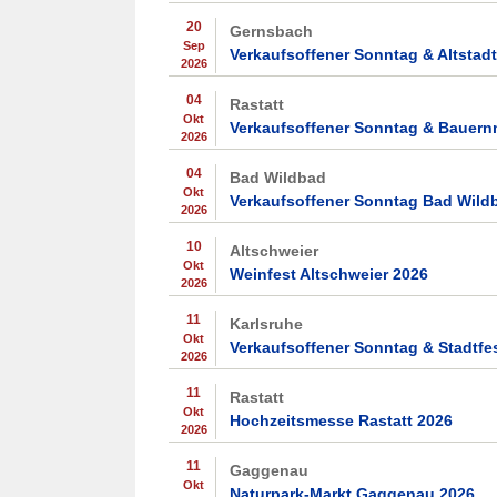
20
Gernsbach
Sep
Verkaufsoffener Sonntag & Altstad
2026
04
Rastatt
Okt
Verkaufsoffener Sonntag & Bauernm
2026
04
Bad Wildbad
Okt
Verkaufsoffener Sonntag Bad Wild
2026
10
Altschweier
Okt
Weinfest Altschweier 2026
2026
11
Karlsruhe
Okt
Verkaufsoffener Sonntag & Stadtfe
2026
11
Rastatt
Okt
Hochzeitsmesse Rastatt 2026
2026
11
Gaggenau
Okt
Naturpark-Markt Gaggenau 2026