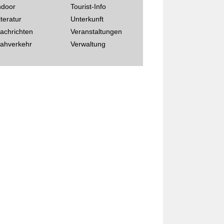
ndoor
Tourist-Info
iteratur
Unterkunft
achrichten
Veranstaltungen
ahverkehr
Verwaltung