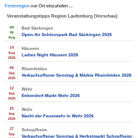
Ferienregion
vor Ort einzuholen ...
Veranstaltungstipps Region Laufenburg (Vorschau)
ab
Bad Säckingen
06
Open-Air Schlosspark Bad Säckingen 2026
Aug
14
Häusern
Aug
Ladies Night Häusern 2026
2026
06
Rheinfelden
Sep
Verkaufsoffener Sonntag & Märkte Rheinfelden 2026
2026
12
Wehr
Sep
Enkendorf-Markt Wehr 2026
2026
25
Wehr
Sep
Nacht der Feuerwehr in Wehr 2026
2026
27
Schopfheim
Sep
Verkaufsoffener Sonntag & Herbstmarkt Schopfheim 2